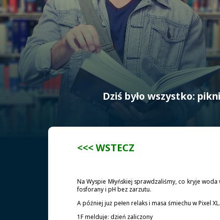
Dziś było wszystko: pik
<<< WSTECZ
Na Wyspie Młyńskiej sprawdzaliśmy, co kryje woda 
fosforany i pH bez zarzutu.
A później już pełen relaks i masa śmiechu w Pixel XL
1F melduje: dzień zaliczony